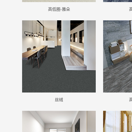
高低圈-雅朵
丝绒