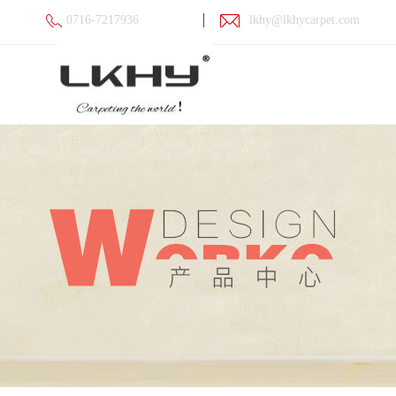
0716-7217936
lkhy@lkhycarpet.com