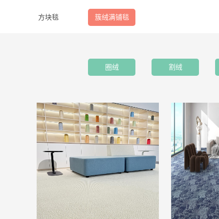
方块毯
簇绒满铺毯
圈绒
割绒