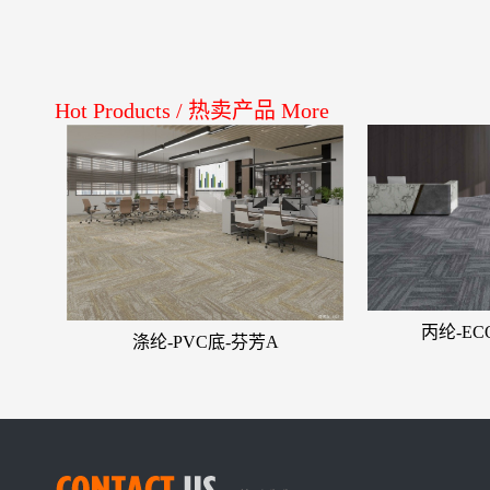
Hot Products
/
热卖产品
More
丙纶-E
涤纶-PVC底-芬芳A