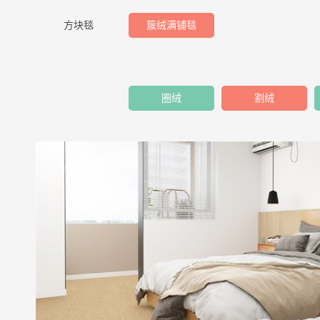
方块毯
簇绒满铺毯
圈绒
割绒