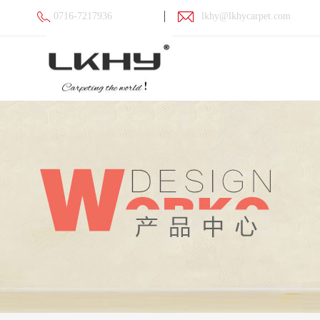
0716-7217936
lkhy@lkhycarpet.com