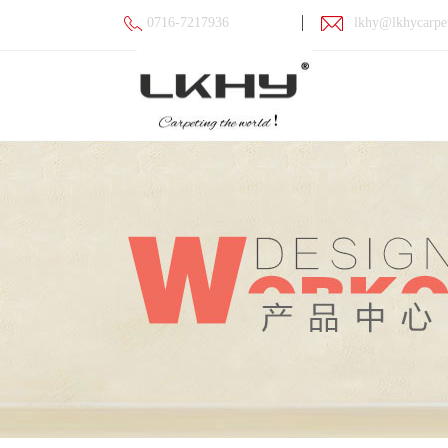
0716-7217936
lkhy@lkhycarpe