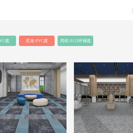
VC底
尼龙-PVC底
丙纶-ECO环保底