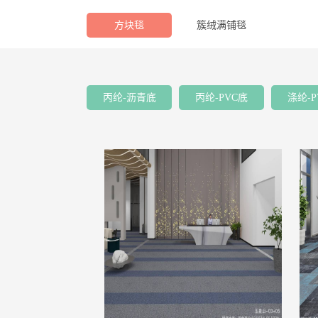
方块毯
簇绒满铺毯
丙纶-沥青底
丙纶-PVC底
涤纶-P