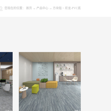
您现在的位置：
首页
→
产品中心
→
方块毯
>
尼龙-PVC底