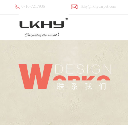
0716-7217936
lkhy@lkhycarpet.com