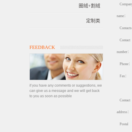
Compan
圈绒+割绒
name：
定制类
Contact
Contact
FEEDBACK
number：
Phone：
Fax：
if you have any comments or suggestions, we
can give us a message and we will get back
to you as soon as possible
Contact
address：
Postal