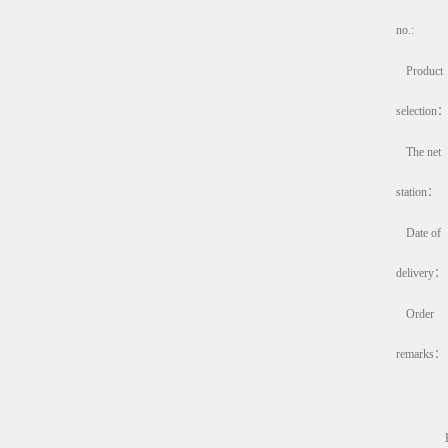
no.:
Product
selection
The net
station：
Date of
delivery：
Order
remarks：