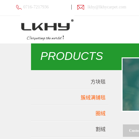
0716-7217936
lkhy@lkhycarpet.com
PRODUCTS
方块毯
簇绒满铺毯
圈绒
割绒
Custo