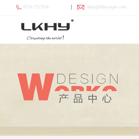
0716-7217936
lkhy@lkhycarpet.com