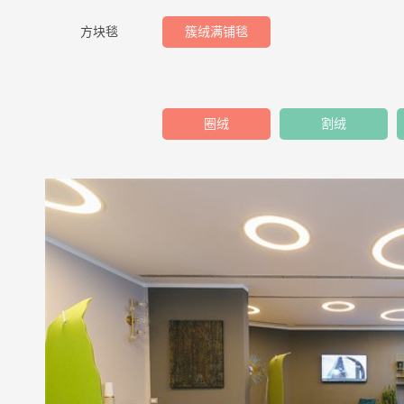
方块毯
簇绒满铺毯
圈绒
割绒