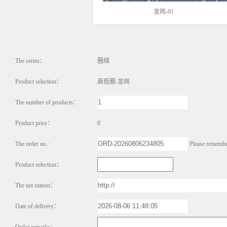
龙岗-01
The series：
圈绒
Product selection：
高低圈-龙岗
The number of products：
Product price：
0
The order no.:
Please remembe
Product selection：
The net station：
Date of delivery：