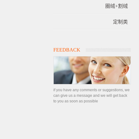
圈绒+割绒
定制类
FEEDBACK
if you have any comments or suggestions, we
can give us a message and we will get back
to you as soon as possible