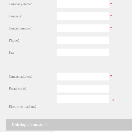
Company name：
*
Contacts：
*
Contact number：
*
Phone：
Fax：
Contact address：
*
Postal code：
*
Electronic mailbox：
Ordering information >>