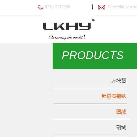
0716-7217936
lkhy@lkhycarpe
PRODUCTS
方块毯
簇绒满铺毯
圈绒
割绒