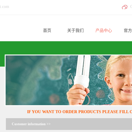
t.com
首页
关于我们
产品中心
官方
IF YOU WANT TO ORDER PRODUCTS PLEASE FILL
Customer information >>