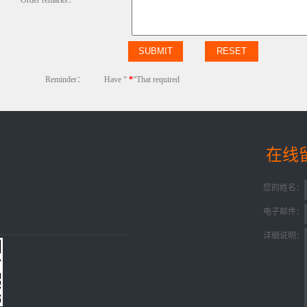
Order remarks：
Reminder：
Have “
*
“That required
在线
您的姓名：
电子邮件：
详细说明：