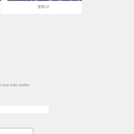
龙岗-02
r your order number