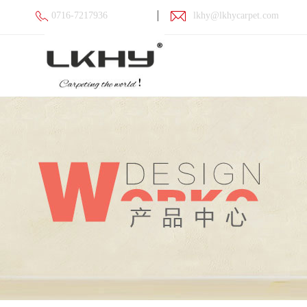
0716-7217936
lkhy@lkhycarpet.com