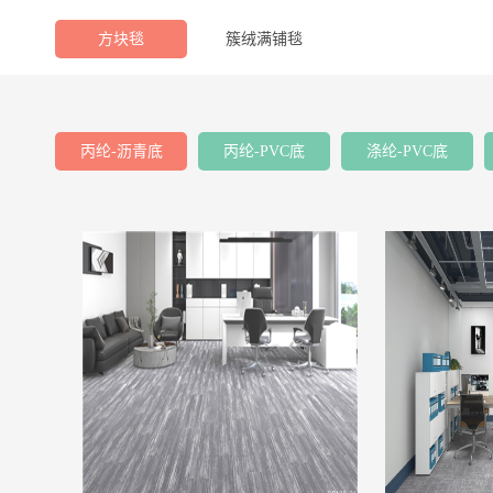
方块毯
簇绒满铺毯
丙纶-沥青底
丙纶-PVC底
涤纶-PVC底