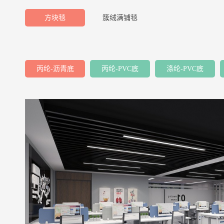
方块毯
簇绒满铺毯
丙纶-沥青底
丙纶-PVC底
涤纶-PVC底