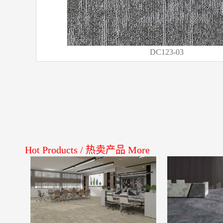
DC123
-03
Hot Products
/
热卖产品
More