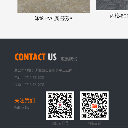
丙纶-E
涤纶-PVC底-芬芳A
总公司地址：湖北省石首市金平工业园
电话：0716-7217933
传真：0716-7217935
关注我们
Follow Us
微信公众号
淘宝店铺