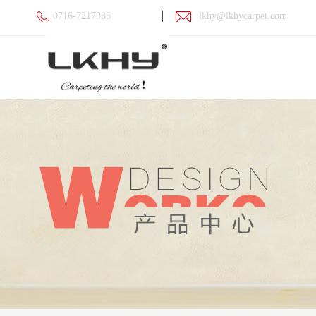
0716-7217936
lkhy@lkhycarpet.com