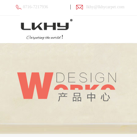
0716-7217936
lkhy@lkhycarpet.com