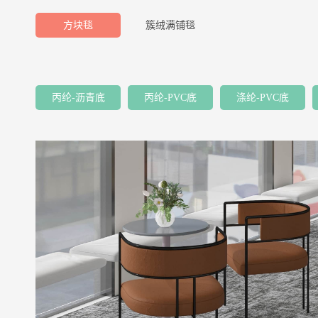
方块毯
簇绒满铺毯
丙纶-沥青底
丙纶-PVC底
涤纶-PVC底