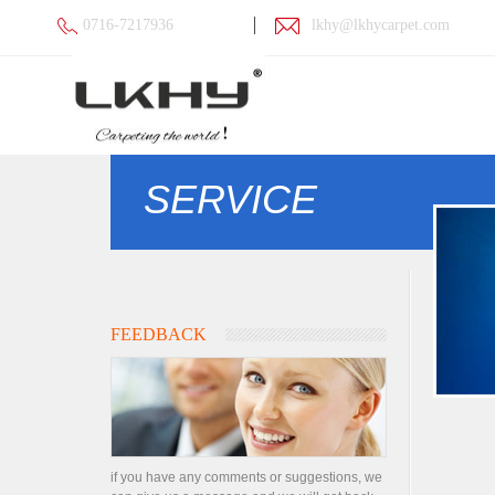
0716-7217936
lkhy@lkhycarpet.com
SERVICE
FEEDBACK
if you have any comments or suggestions, we