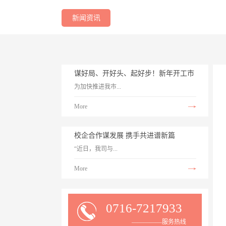
新闻资讯
谋好局、开好头、起好步！新年开工市
为加快推进我市...
领导慰问鼓干劲！
More
校企合作谋发展 携手共进谱新篇
工业经济高质量发展，切实抓好新发展阶段开
“近日，我司与...
局之年“开门红”。2月18日，新春上班第一
More
天，市长王敏、市政协主席成先军等市四大家
领导莅临我司，看望和慰问公司干部职工、了
0716-7217933
武汉理工大学为充分发挥双方各自在人才、科
解公司生产经营情况。左右滑动 查看更多王
—————服务热线
研、产业、资源等方面的优势，本着平等互