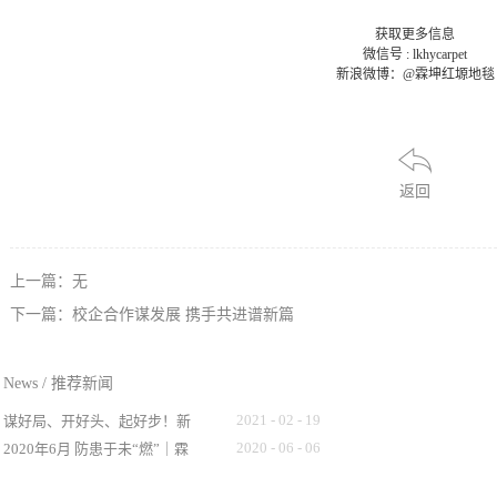
获取更多信息
微信号 : lkhycarpet
新浪微博：@霖坤红塬地毯
返回
上一篇：无
下一篇：
校企合作谋发展 携手共进谱新篇
News
/
推荐新闻
2021
-
02
-
19
谋好局、开好头、起好步！新
年开工市领导慰问鼓干劲！
2020
-
06
-
06
2020年6月 防患于未“燃”｜霖
坤红塬开展消防演习活动！