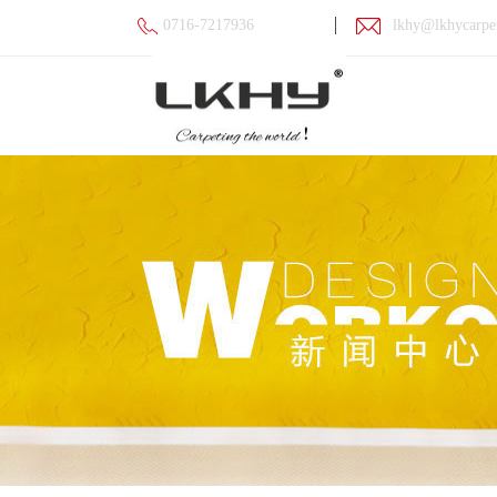
0716-7217936
lkhy@lkhycarpe