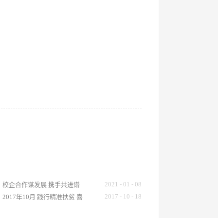
2021
-
01
-
08
校企合作谋发展 携手共进谱
新篇
2017
-
10
-
18
2017年10月 践行精准扶贫 喜
迎党十九大