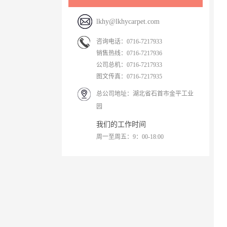
敏市长一行参观了我司的簇绒车间、涂胶车
利、优势互补、资源共享、共谋发展的原则，
lkhy@lkhycarpet.com
间、方块毯车间，各生产车间生产井然有序，
共同组建“霖坤红塬&武汉理工大学健康环保可
咨询电话：0716-7217933
员工们精神饱满，干劲十足。王敏市长耐心地
销售热线：0716-7217936
循环新材料技术研发中心”。”湖北霖坤红塬地
公司总机：
0716-7217933
详细询问了公司生产经营情况，对公司取得的
毯股份有限公司一家是集地毯研发设计、生
图文传真：0716-7217935
成绩，给予了高度的评价。并...
总公司地址：湖北省石首市金平工业
产、销售、服务于一体的国家高新技术企业。
园
一直以来，公司工艺研发团队致力于寻找健康
我们的工作时间
环保的新材料，不断进行技术创新，产品更替
周一至周五：9：00-18:00
升级，潜心打造室内...