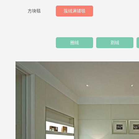
方块毯
簇绒满铺毯
圈绒
割绒