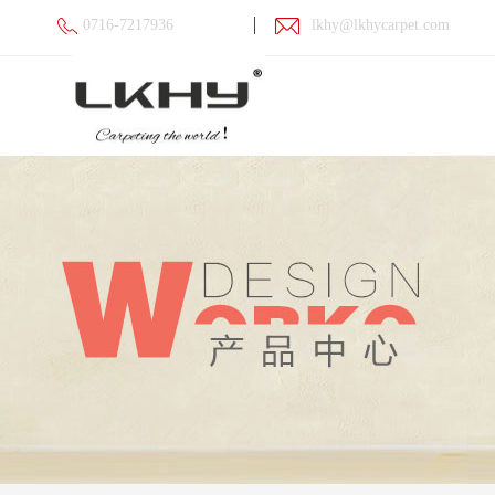
0716-7217936
lkhy@lkhycarpet.com