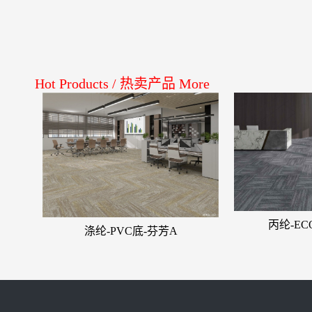
Hot Products
/
热卖产品
More
丙纶-E
涤纶-PVC底-芬芳A