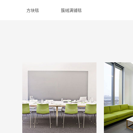
方块毯
簇绒满铺毯