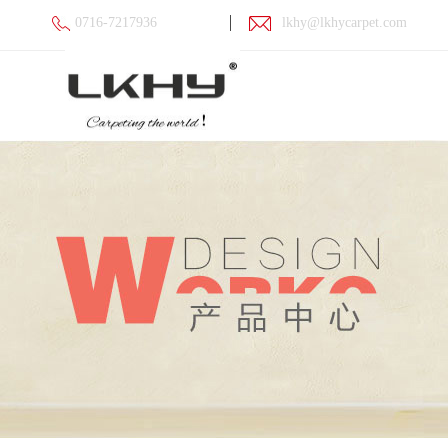
0716-7217936
lkhy@lkhycarpet.com