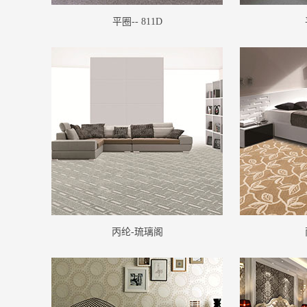
平圈-- 811D
丙纶-琉璃阁