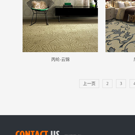
丙纶-云锦
上一页
2
3