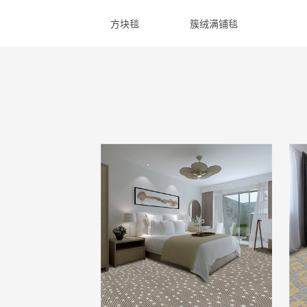
方块毯
簇绒满铺毯