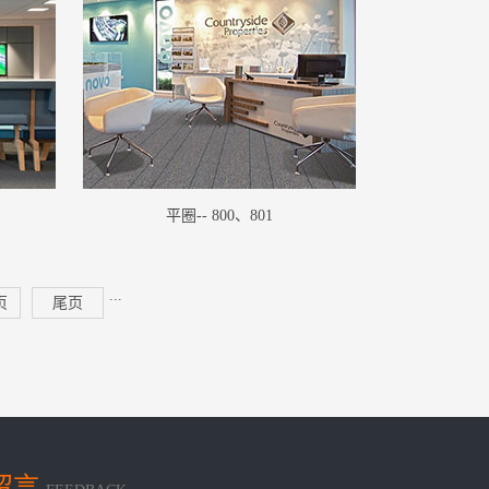
平圈-- 800、801
...
页
尾页
留言