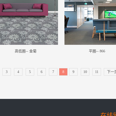
高低圈-- 金菊
平圈-- 866
3
4
5
6
7
8
9
10
11
下一
在线