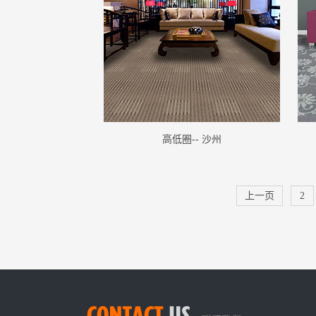
高低圈-- 沙州
上一页
2