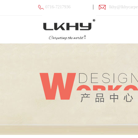
0716-7217936
lkhy@lkhycarpe