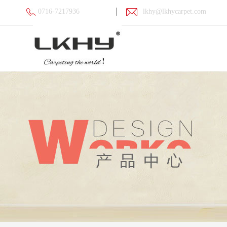
0716-7217936
lkhy@lkhycarpet.com