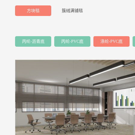
方块毯
簇绒满铺毯
丙纶-沥青底
丙纶-PVC底
涤纶-PVC底