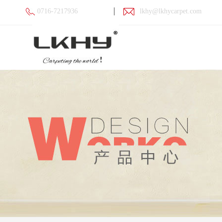
0716-7217936
lkhy@lkhycarpet.com