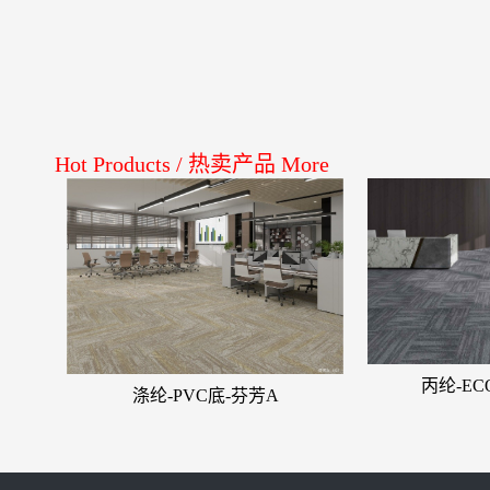
Hot Products
/
热卖产品
More
丙纶-E
涤纶-PVC底-芬芳A