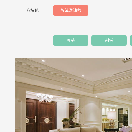
方块毯
簇绒满铺毯
圈绒
割绒