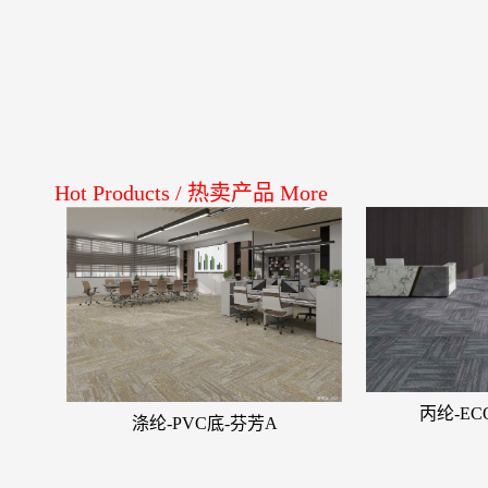
Hot Products
/
热卖产品
More
丙纶-E
涤纶-PVC底-芬芳A