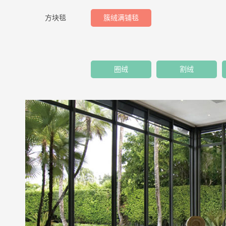
方块毯
簇绒满铺毯
圈绒
割绒