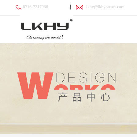
0716-7217936
lkhy@lkhycarpet.com