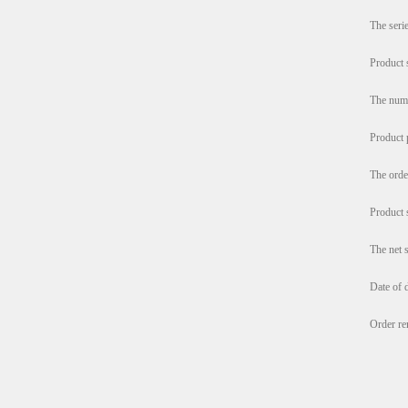
The ser
Product 
The num
Product
The orde
Product 
The net 
Date of 
Order r