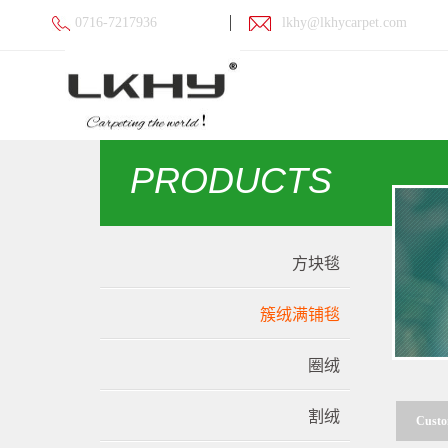
0716-7217936
lkhy@lkhycarpet.com
PRODUCTS
方块毯
簇绒满铺毯
圈绒
割绒
Custo