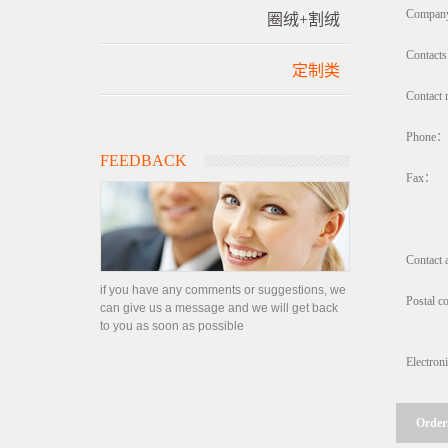
Compan
圈绒+割绒
Contact
定制类
Contact
Phone：
FEEDBACK
Fax：
Contact
if you have any comments or suggestions, we
Postal 
can give us a message and we will get back
to you as soon as possible
Electro
Order