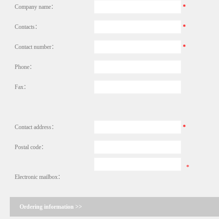
Company name：
*
Contacts：
*
Contact number：
*
Phone：
Fax：
Contact address：
*
Postal code：
*
Electronic mailbox：
Ordering information >>