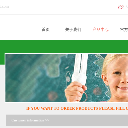
t.com
首页
关于我们
产品中心
官方
IF YOU WANT TO ORDER PRODUCTS PLEASE FILL
Customer information >>