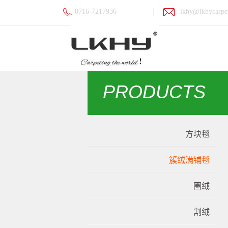
0716-7217936
lkhy@lkhycarpe
PRODUCTS
方块毯
簇绒满铺毯
圈绒
割绒