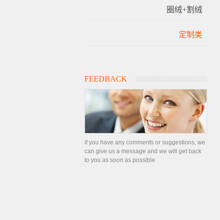
圈绒+割绒
定制类
FEEDBACK
if you have any comments or suggestions, we
can give us a message and we will get back
to you as soon as possible