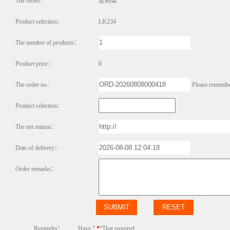
The series：
定制类
Product selection：
LK234
The number of products：
Product price：
0
The order no.:
Please remembe
Product selection：
The net station：
Date of delivery：
Order remarks：
Reminder：
Have “
*
“That required